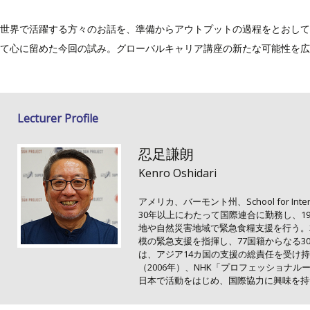
世界で活躍する方々のお話を、準備からアウトプットの過程をとおして
て心に留めた今回の試み。グローバルキャリア講座の新たな可能性を広
Lecturer Profile
忍足謙朗
Kenro Oshidari
アメリカ、バーモント州、
School for Inte
30
年以上にわたって国際連合に勤務し、
1
地や自然災害地域で緊急食糧支援を行う。
模の緊急支援を指揮し、
77
国籍からなる
3
は、アジア
14
カ国の支援の総責任を受け持
（
2006
年）、
NHK
「プロフェッショナル
日本で活動をはじめ、国際協力に興味を持